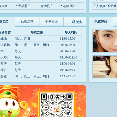
宠装备
弹劾盟主
宠物提升
连续登陆
·
凡人修真2圣天城
常活动
仙盟活动
专题专区
玩家靓照
更多
活动名称
每周次数
每天时间
神战场
周六、周日
14:30-15:00
魔试炼场
周一、周三、周五、周日
20:00-20:30
技场
每天
20:50-21:20
BOSS
每天
14:00和21:30
运双倍
每天
15:00-16:00
降神石
每天
19:00-19:15
慧答题
周一、周三、周五、周日
12:15-12:27