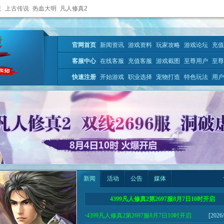
主
上古传说
热血大明
凡人修真2
官网首页
|
新闻资讯
|
游戏资料
|
玩家攻略
|
游戏论坛
|
充值
客服中心
|
在线客服
|
充值客服
|
游戏截图
|
至尊用户
|
至尊
快速注册
|
开始游戏
|
职业选择
|
宠物打造
|
特色玩法
|
用户
新闻
活动
公告
媒体
4399凡人修真2第2697服8月7日10时开启
·
4399凡人修真2第2697服8月7日10时开启
[2026/