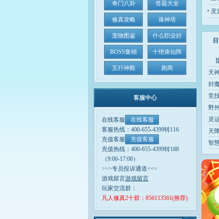
奇门八卦
答题大全
灵
修真攻略
诛神塔
宠物图鉴
什么职业好
日
BOSS集锦
十绝诛仙阵
五行神殿
跑商
天
封
竞
客服中心
野外
灵
在线客服
在线客服
客服热线：400-655-4399转116
天
充值客服
充值客服
智
充值热线：400-655-4399转188
（9:00-17:00）
>>>专员投诉通道<<<
游戏留言
游戏留言
玩家交流群：
凡人修真2十群：856113561(推荐)