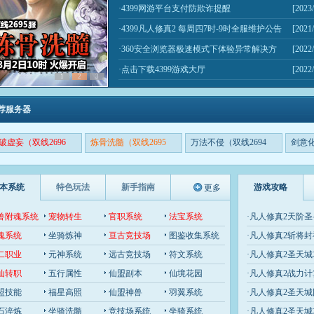
·
4399网游平台支付防欺诈提醒
[2023/
·
4399凡人修真2 每周四7时-9时全服维护公告
[2021/
·
360安全浏览器极速模式下体验异常解决方
[2022/
式！
·
点击下载4399游戏大厅
[2022/
1
2
3
荐服务器
破虚妄（双线2696
炼骨洗髓（双线2695
万法不侵（双线2694
剑意化
）
服）
服）
服）
本系统
特色玩法
新手指南
游戏攻略
更多
兽附魂系统
宠物转生
官职系统
法宝系统
·
凡人修真2天阶
魂系统
坐骑炼神
亘古竞技场
图鉴收集系统
·
凡人修真2斩将
二职业
元神系统
远古竞技场
符文系统
·
凡人修真2圣天城
频)
仙转职
五行属性
仙盟副本
仙境花园
·
凡人修真2战力
盟技能
福星高照
仙盟神兽
羽翼系统
·
凡人修真2圣天
石淬炼
坐骑洗髓
竞技场系统
坐骑系统
·
凡人修真2圣天城