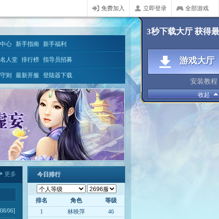
免费加入
立即登录
全部游戏
3秒下载大厅 获得
中心
|
新手指南
|
新手福利
游戏大厅
名人堂
|
排行榜
|
指导员招募
守则
|
最新开服
|
登陆器下载
安装教程
收起
更多
今日排行
排名
角色
等级
08/06]
1
林映萍
46