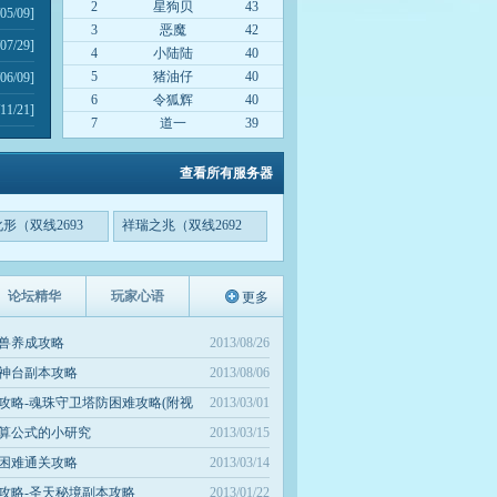
2
星狗贝
43
05/09]
3
恶魔
42
07/29]
4
小陆陆
40
5
猪油仔
40
06/09]
6
令狐辉
40
11/21]
7
道一
39
查看所有服务器
形（双线2693
祥瑞之兆（双线2692
服）
论坛精华
玩家心语
更多
圣兽养成攻略
2013/08/26
封神台副本攻略
2013/08/06
攻略-魂珠守卫塔防困难攻略(附视
2013/03/01
计算公式的小研究
2013/03/15
城困难通关攻略
2013/03/14
攻略-圣天秘境副本攻略
2013/01/22