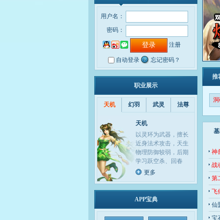
用户名：
密码：
注册
自动登录
忘记密码？
推
职业展示
洞
天机
幻羽
武灵
法尊
服
天机
基
以灵环为武器，擅长
近身法术攻击，天生
神
物理防御较弱，后期
学习跃空杀、回春
战
更多
第
飞
APP宝典
仙
宝