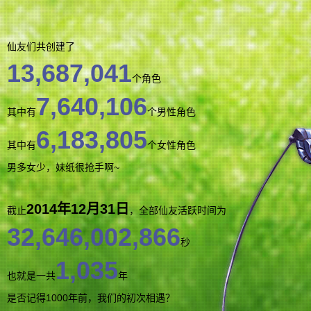
仙友们共创建了
13,687,041
个角色
7,640,106
其中有
个男性角色
6,183,805
其中有
个女性角色
男多女少，妹纸很抢手啊~
2014年12月31日
截止
，全部仙友活跃时间为
32,646,002,866
秒
1,035
也就是一共
年
是否记得1000年前，我们的初次相遇？