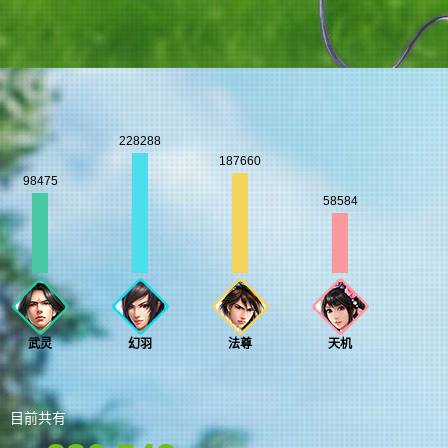
228288
187660
98475
58584
武灵
幻羽
法尊
天机
目前共有