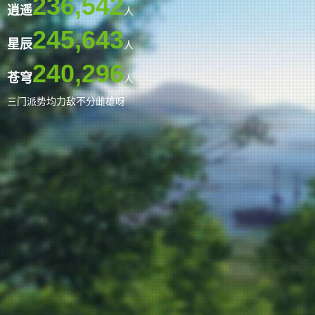
236,542
逍遥
人
245,643
星辰
人
240,296
苍穹
人
三门派势均力敌不分雌雄呀