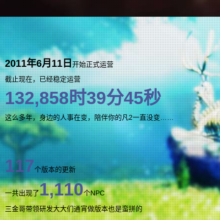
2011年6月11日
开始正式运营
截止现在，已经稳定运营
132,858
时
39
分
45
秒
这么多年，身边的人事在变，陪伴你的凡2一直没变……
117
个版本的更新
1,110
一共出现了
个NPC
三金哥带领研发大大们通宵做版本也是蛮拼的