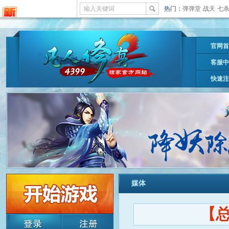
输入关键词
热门：
弹弹堂
战天
七
官网首
客服中
快速注
媒体
【