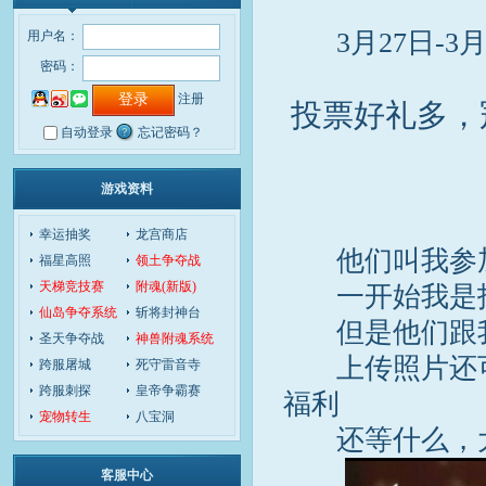
3月27日-3月
用户名：
密码：
注册
投票好礼多，
自动登录
忘记密码？
游戏资料
幸运抽奖
龙宫商店
他们叫我参加4
福星高照
领土争夺战
天梯竞技赛
附魂(新版)
一开始我是
仙岛争夺系统
斩将封神台
但是他们跟我
圣天争夺战
神兽附魂系统
上传照片还可以
跨服屠城
死守雷音寺
跨服刺探
皇帝争霸赛
福利
宠物转生
八宝洞
还等什么，大
客服中心