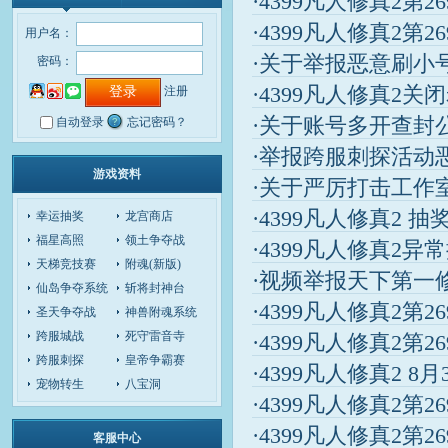
·4399凡人修真2第2
·4399凡人修真2第2
用户名：
·关于举报恶意刷小
密码：
·4399凡人修真2
注册
·关于账号多开查封公
自动登录
忘记密码？
·举报跨服刺探活动恶
游戏资料
·关于严厉打击工作
·4399凡人修真2 
幸运抽奖
龙宫商店
福星高照
领土争夺战
·4399凡人修真2
天梯竞技赛
附魂(新版)
·视频举报天下第一修改
仙岛争夺系统
斩将封神台
·4399凡人修真2第2
圣天争夺战
神兽附魂系统
跨服城战
死守雷音寺
·4399凡人修真2第2
跨服刺探
皇帝争霸赛
·4399凡人修真2 8
宠物转生
八宝洞
·4399凡人修真2第2
·4399凡人修真2第2
客服中心