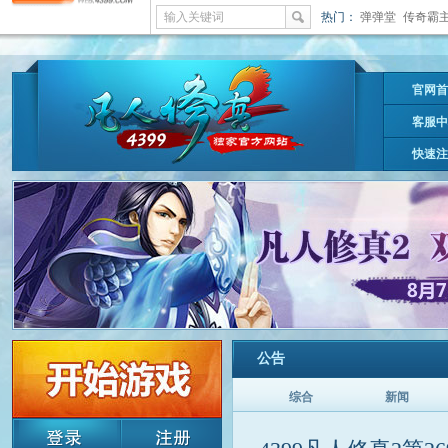
输入关键词
热门：
弹弹堂
传奇霸
官网首
客服中
快速注
公告
综合
新闻