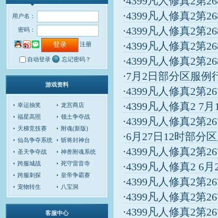
·4399凡人修真2第2
·4399凡人修真2第2
用户名：
·4399凡人修真2第2
密码：
·4399凡人修真2第2
注册
·4399凡人修真2第2
自动登录
忘记密码？
·7月2日部分区服例
游戏资料
·4399凡人修真2第2
·4399凡人修真2 7
幸运抽奖
龙宫商店
福星高照
领土争夺战
·4399凡人修真2第2
天梯竞技赛
附魂(新版)
·6月27日12时部
仙岛争夺系统
斩将封神台
·4399凡人修真2第2
圣天争夺战
神兽附魂系统
跨服城战
死守雷音寺
·4399凡人修真2 6
跨服刺探
皇帝争霸赛
·4399凡人修真2第2
宠物转生
八宝洞
·4399凡人修真2第2
·4399凡人修真2第2
客服中心