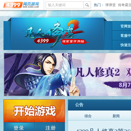
输入关键词
热门：
弹弹堂
传奇霸
官网首
客服中
快速注
公告
综合
新闻